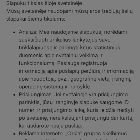
Slapukų tikslas šioje svetainėje
Mūsų svetainėje naudojami mūsų arba trečiųjų šalių
slapukai šiems tikslams:
Analizė: Mes naudojame slapukus, norėdami
suskaičiuoti unikalius lankytojus savo
tinklalapiuose ir parengti kitus statistinius
duomenis apie svetainių veikimą ir
funkcionalumą. Paslauga registruoja
informaciją apie puslapių peržiūrą ir informaciją
apie naudotoją, pvz., geografinę vietą, įrenginį,
operacinę sistemą ir naršyklę.
Prisijungimas: Jei svetainėje yra prisijungimo
parinktis, jūsų įrenginyje slapuke saugome ID
numerį ir prisijungimo laiką, kuris leidžia naršyti
po svetainę, nereikalaujant prisijungti dar kartą,
kai atidarote naują puslapį.
Reklama internete: „Orkla“ grupės skelbimus