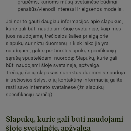
grupėms, kurioms mūsų svetainėse būdingi
panašūs/vienodi interesai ir elgsenos modeliai.
Jei norite gauti daugiau informacijos apie slapukus,
kurie gali būti naudojami šioje svetainėje, kaip mes
juos naudojame, trečiosios šalies prieigą prie
slapukų surinktų duomenų ir kiek laiko jie yra
naudojami, galite peržiūrėti slapukų specifikacijų
sąrašą spustelėdami nuorodą: Slapukų, kurie gali
būti naudojami šioje svetainėje, apžvalga.
Trečiųjų šalių slapukais surinktus duomenis naudoja
ir trečiosios šalys, o jų kontaktinę informaciją galite
rasti savo interneto svetainėse (žr. slapukų
specifikacijų sąrašą).
Slapukų, kurie gali būti naudojami
šioje svetainėje, apžvalga