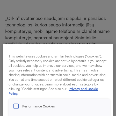
„Orkla“ svetainėse naudojami slapukai ir panašios
technologijos, kurios saugo informaciją jūsų
kompiuteryje, mobiliajame telefone ar planšetiniame
kompiuteryje, paprastai naudojant žiniatinklio
naršyklę. Slapukai naudojami siekiant suteikti
lankytojams prieigą prie įvairių mūsų svetainių
This website uses cookies and similar technologies (“cookies”).
funkcijų, atskirti lankytojus nuo kitų, analizuoti
Only strictly necessary cookies are active by default. If you accept
mūsų svetainių ir internetinių paslaugų našumą bei
all cookies, you help us improve our services, and we may show
naudoti suasmenintą reklamą pagal interesus. Tai
you more relevant content and advertising. This may involve
sharing information with partners in social media and advertising.
tam tikru laipsniu priklauso nuo mūsų naudotojų
You can at any time accept or reject different cookie categories,
asmens duomenų naudojimo (kaip aprašyta toliau)
or change your choices. Learn more about each category by
ir padeda mums tobulinti tinklalapį ir geriau
clicking “Cookie settings”. See also our
Privacy and Cookie
Policy.
pritaikyti mūsų skaitmeninį ryšį gavėjams.
Performance Cookies
Lankytojai gali savanoriškai nuspręsti, ar priimti
slapukus, naudodami interneto naršyklės