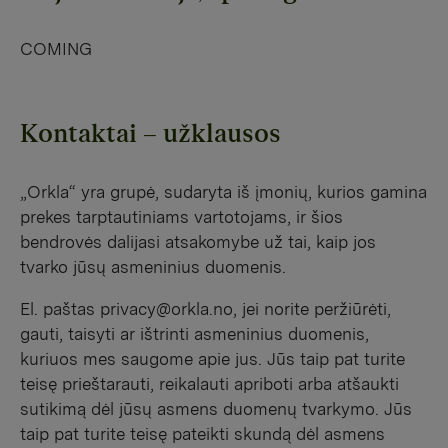
COMING
Kontaktai – užklausos
„Orkla“ yra grupė, sudaryta iš įmonių, kurios gamina
prekes tarptautiniams vartotojams, ir šios
bendrovės dalijasi atsakomybe už tai, kaip jos
tvarko jūsų asmeninius duomenis.
El. paštas privacy@orkla.no, jei norite peržiūrėti,
gauti, taisyti ar ištrinti asmeninius duomenis,
kuriuos mes saugome apie jus. Jūs taip pat turite
teisę prieštarauti, reikalauti apriboti arba atšaukti
sutikimą dėl jūsų asmens duomenų tvarkymo. Jūs
taip pat turite teisę pateikti skundą dėl asmens