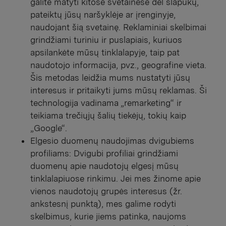
galite matyti kitose svetainėse dėl slapukų,
pateiktų jūsų naršyklėje ar įrenginyje,
naudojant šią svetainę. Reklaminiai skelbimai
grindžiami turiniu ir puslapiais, kuriuos
apsilankėte mūsų tinklalapyje, taip pat
naudotojo informacija, pvz., geografine vieta.
Šis metodas leidžia mums nustatyti jūsų
interesus ir pritaikyti jums mūsų reklamas. Ši
technologija vadinama „remarketing“ ir
teikiama trečiųjų šalių tiekėjų, tokių kaip
„Google“.
Elgesio duomenų naudojimas dvigubiems
profiliams: Dvigubi profiliai grindžiami
duomenų apie naudotojų elgesį mūsų
tinklalapiuose rinkimu. Jei mes žinome apie
vienos naudotojų grupės interesus (žr.
ankstesnį punktą), mes galime rodyti
skelbimus, kurie jiems patinka, naujoms