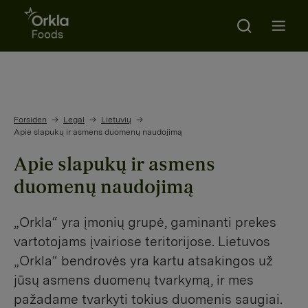
Search
Go to frontpage
Open m
Forsiden
Legal
Lietuvių
Apie slapukų ir asmens duomenų naudojimą
Apie slapukų ir asmens
duomenų naudojimą
„Orkla“ yra įmonių grupė, gaminanti prekes
vartotojams įvairiose teritorijose. Lietuvos
„Orkla“ bendrovės yra kartu atsakingos už
jūsų asmens duomenų tvarkymą, ir mes
pažadame tvarkyti tokius duomenis saugiai.