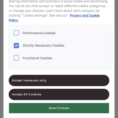
sharing information with partners in social media and advertising.
You can at any time accept or reject different cookie categories,
or change your choices. Learn more about each category by
clicking “Cookie settings”. See also our
Privacy and Cookie
Policy.
Performance Cookies
Strictly Necessary Cookies
Functional Cookies
Generalforsamlingen ble avholdt digitalt på grunn
av Covid-19 situasjonen. Til stede var fem
Accept necessary only
stemmeberettigede personer, konsernsjef Jaan Ivar
Semlitsch, styrets leder Stein Erik hagen,
Accept All Cookies
Selskapets valgte revisor Ernst & Young AS,
v/statsautorisert revisor Erik Mamelund (via video).
Save Choices
Alle forslag på agendaen ble vedtatt, jf. innkalling