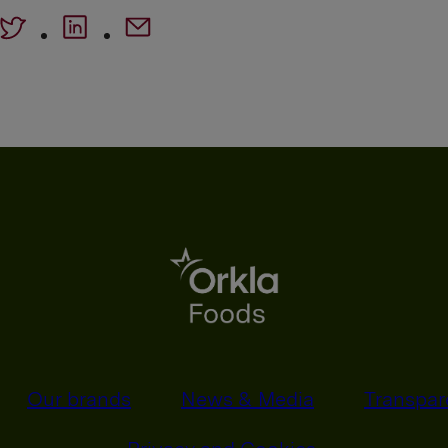
Our brands
News & Media
Transpar