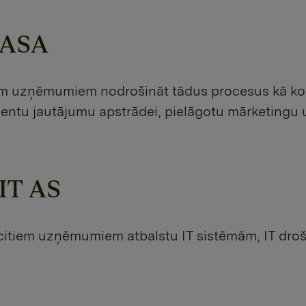
 ASA
iem uzņēmumiem nodrošināt tādus procesus kā ko
ientu jautājumu apstrādei, pielāgotu mārketingu u
 IT AS
itiem uzņēmumiem atbalstu IT sistēmām, IT drošī