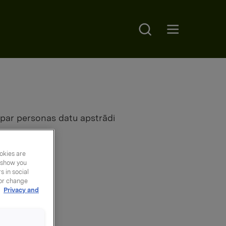
Search
Open main menu
u par personas datu apstrādi
okies are
y show you
 in social
 or change
ar
r
Privacy and