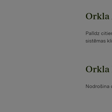
Orkla
Palīdz cit
sistēmas kl
Orkla
Nodrošina c