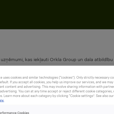
s uzņēmumi, kas iekļauti Orkla Group un dala atbildīb
umi, kas iekļauti
e uses cookies and similar technologies (“cookies”). Only strictly necessary co
efault. If you accept all cookies, you help us improve our services, and we ma
nt content and advertising. This may involve sharing information with partners
dvertising. You can at any time accept or reject different cookie categories,
 dala atbildību p
es. Learn more about each category by clicking “Cookie settings”. See also ou
cy.
erformance Cookies