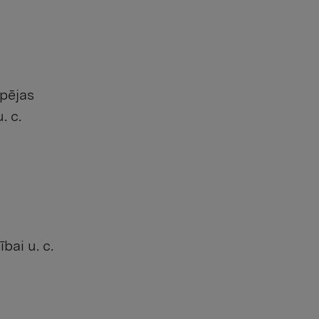
pējas
. c.
bai u. c.