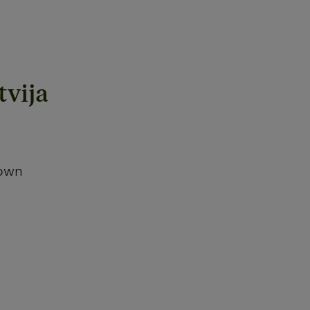
tvija
Town