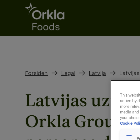
Go to frontpage
Forsiden
Legal
Latvija
Latvija
Latvijas uzņēm
This websit
active by d
more releva
media and a
Orkla Group un
your choic
Cookie Poli
P